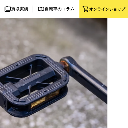
folder_copy
import_contacts
shopping_cart
買取実績
自転車のコラム
オンライン
ショップ