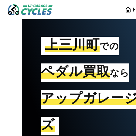
home
上三川町
での
ペダル買取
なら
アップガレー
ズ