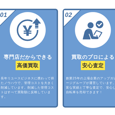
専門店だからできる
買取のプロによる
高価買取
安心査定
長年リユースビジネスに携わって得
創業25年の上場企業のアップガ
たノウハウで、管理コストを大きく
ージグループが運営しています
削減しています。削減した管理コス
富な実績と丁寧な査定で、安心
トはすべて買取額に反映していま
自転車を売却できます！
す。