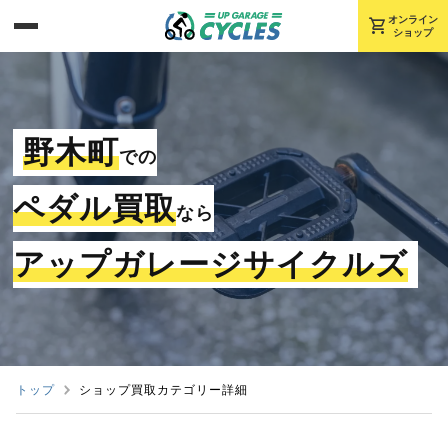
shopping_cart
オンライン
ショップ
野木町
での
ペダル買取
なら
アップガレージサイクルズ
トップ
ショップ買取カテゴリー詳細