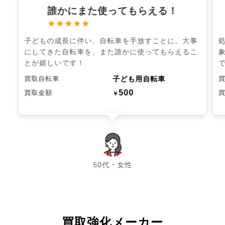
誰かにまた使ってもらえる！
★★★★★
子どもの成長に伴い、自転車を手放すことに。大事
にしてきた自転車を、また誰かに使ってもらえるこ
とが嬉しいです！
子ども用自転車
買取自転車
500
買取金額
￥
chevron_left
chevron_right
50代・女性
買取強化メーカー