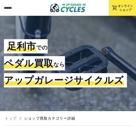
shopping_cart
オンライン
ショップ
足利市
での
ペダル買取
なら
アップガレージサイクルズ
トップ
ショップ買取カテゴリー詳細