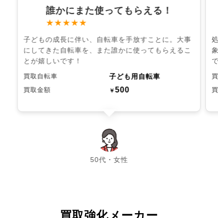
誰かにまた使ってもらえる！
★★★★★
子どもの成長に伴い、自転車を手放すことに。大事
にしてきた自転車を、また誰かに使ってもらえるこ
とが嬉しいです！
子ども用自転車
買取自転車
500
買取金額
￥
chevron_left
chevron_right
50代・女性
買取強化メーカー