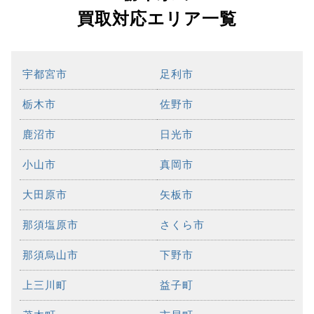
買取対応エリア一覧
宇都宮市
足利市
栃木市
佐野市
鹿沼市
日光市
小山市
真岡市
大田原市
矢板市
那須塩原市
さくら市
那須烏山市
下野市
上三川町
益子町