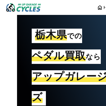
home
栃木県
での
ペダル買取
なら
アップガレー
ズ