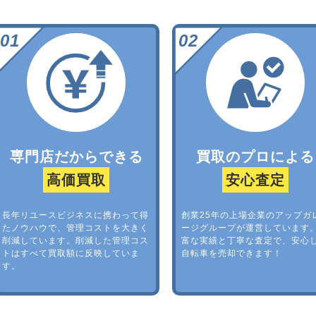
専門店だからできる
買取のプロによる
高価買取
安心査定
長年リユースビジネスに携わって得
創業25年の上場企業のアップガ
たノウハウで、管理コストを大きく
ージグループが運営しています
削減しています。削減した管理コス
富な実績と丁寧な査定で、安心
トはすべて買取額に反映していま
自転車を売却できます！
す。