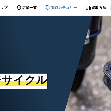
location_on
sell
local_shipping
トップ
店舗一覧
買取カテゴリー
買取方法
ジサイクル