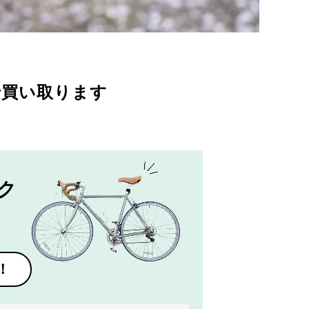
で買い取ります
ク
！