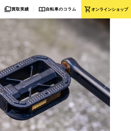
folder_copy
import_contacts
shopping_cart
買取実績
自転車のコラム
オンライン
ショップ