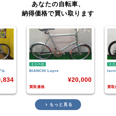
あなたの自転車、
納得価格で買い取ります
ミニベロ
ミニ
tern
SURGE 2021年モデル
TE
0,000
¥
33,249
買取価格
買取
もっと見る