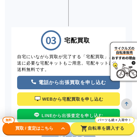
宅配買取
自宅にいながら買取が完了する「宅配買取」。配
送に必要な宅配キットもご用意。宅配キットは配
送料無料です。
電話から出張買取を申し込む
WEBから宅配買取を申し込む
LINEから出張査定を申し込む
無料
パーツも続々入荷中！
keyboard_arrow_down
shopping_cart
買取 / 査定はこちら
自転車を購入する