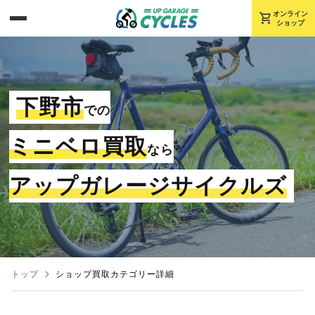
shopping_cart
オンライン
ショップ
下野市
での
ミニベロ買取
なら
アップガレージサイクルズ
トップ
ショップ買取カテゴリー詳細