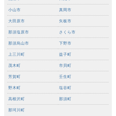
小山市
真岡市
大田原市
矢板市
那須塩原市
さくら市
那須烏山市
下野市
上三川町
益子町
茂木町
市貝町
芳賀町
壬生町
野木町
塩谷町
高根沢町
那須町
那珂川町