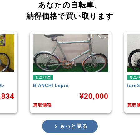
あなたの自転車、
納得価格で買い取ります
ミニベロ
ミニ
tern
SURGE 2021年モデル
TER
,000
¥
33,249
買取価格
買取
もっと見る