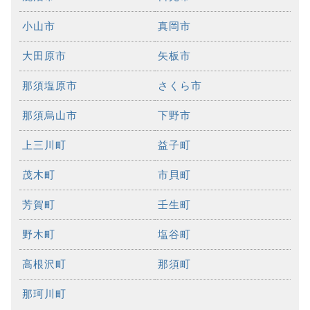
小山市
真岡市
大田原市
矢板市
那須塩原市
さくら市
那須烏山市
下野市
上三川町
益子町
茂木町
市貝町
芳賀町
壬生町
野木町
塩谷町
高根沢町
那須町
那珂川町