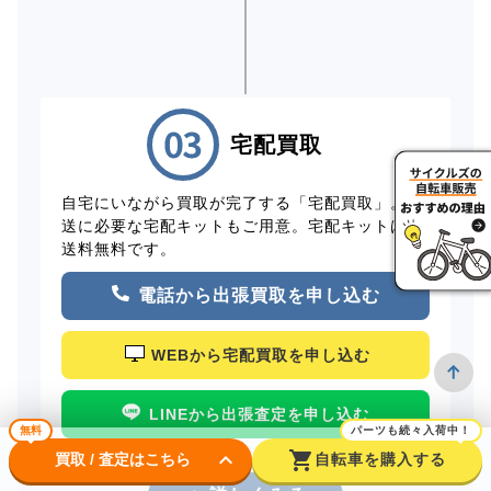
宅配買取
自宅にいながら買取が完了する「宅配買取」。配
送に必要な宅配キットもご用意。宅配キットは配
送料無料です。
電話から出張買取を申し込む
WEBから宅配買取を申し込む
LINEから出張査定を申し込む
無料
パーツも続々入荷中！
keyboard_arrow_down
shopping_cart
買取 / 査定はこちら
自転車を購入する