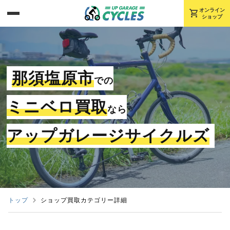
shopping_cart
オンライン
ショップ
那須塩原市
での
ミニベロ買取
なら
アップガレージサイクルズ
トップ
ショップ買取カテゴリー詳細