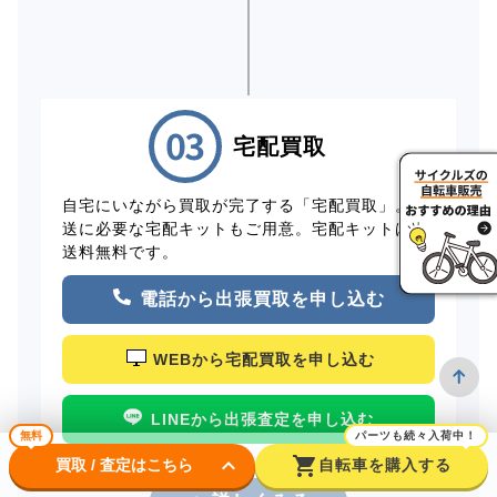
宅配買取
自宅にいながら買取が完了する「宅配買取」。配
送に必要な宅配キットもご用意。宅配キットは配
送料無料です。
電話から出張買取を申し込む
WEBから宅配買取を申し込む
LINEから出張査定を申し込む
無料
パーツも続々入荷中！
keyboard_arrow_down
shopping_cart
買取 / 査定はこちら
自転車を購入する