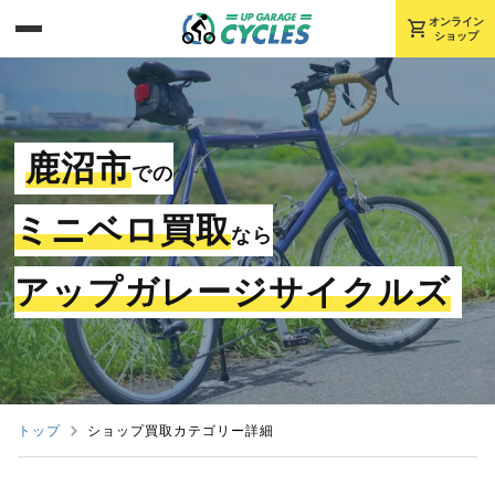
shopping_cart
オンライン
ショップ
鹿沼市
での
ミニベロ買取
なら
アップガレージサイクルズ
トップ
ショップ買取カテゴリー詳細