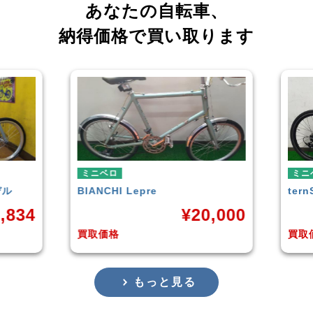
あなたの自転車、
納得価格で買い取ります
ミニベロ
ミ
tern
SURGE 2021年モデル
TE
0,000
¥
33,249
買取価格
買
もっと見る