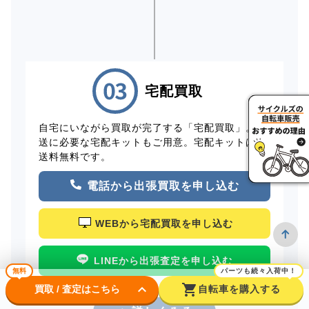
宅配買取
自宅にいながら買取が完了する「宅配買取」。配
送に必要な宅配キットもご用意。宅配キットは配
送料無料です。
電話から出張買取を申し込む
WEBから宅配買取を申し込む
LINEから出張査定を申し込む
無料
パーツも続々入荷中！
keyboard_arrow_down
shopping_cart
買取 / 査定はこちら
自転車を購入する