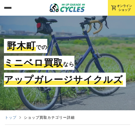
shopping_cart
オンライン
ショップ
野木町
での
ミニベロ買取
なら
アップガレージサイクルズ
トップ
ショップ買取カテゴリー詳細