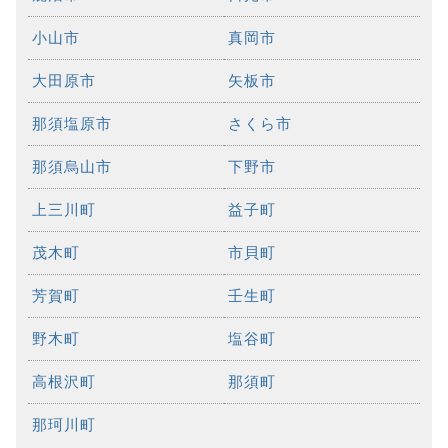
小山市
真岡市
大田原市
矢板市
那須塩原市
さくら市
那須烏山市
下野市
上三川町
益子町
茂木町
市貝町
芳賀町
壬生町
野木町
塩谷町
高根沢町
那須町
那珂川町