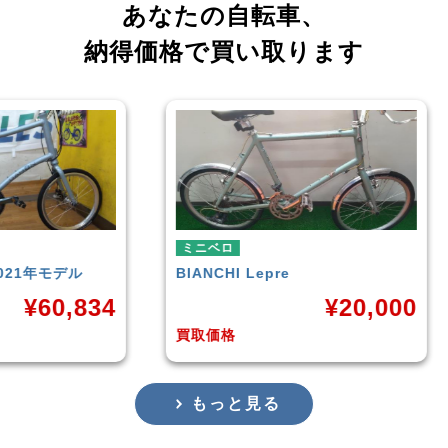
あなたの自転車、
納得価格で買い取ります
ミニベロ
e
tern
SURGE 2021年モデル
¥
20,000
¥
33,249
買取価格
もっと見る