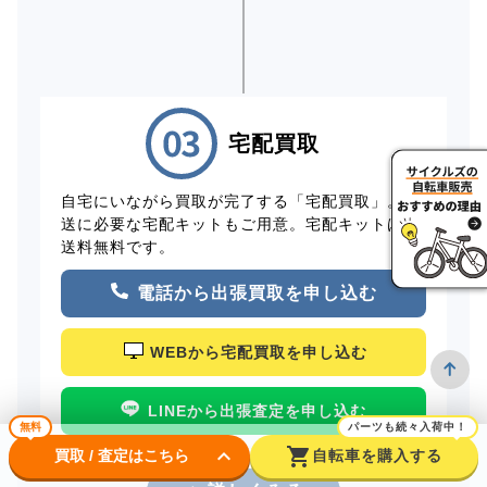
宅配買取
自宅にいながら買取が完了する「宅配買取」。配
送に必要な宅配キットもご用意。宅配キットは配
送料無料です。
電話から出張買取を申し込む
WEBから宅配買取を申し込む
LINEから出張査定を申し込む
無料
パーツも続々入荷中！
keyboard_arrow_down
shopping_cart
買取 / 査定はこちら
自転車を購入する