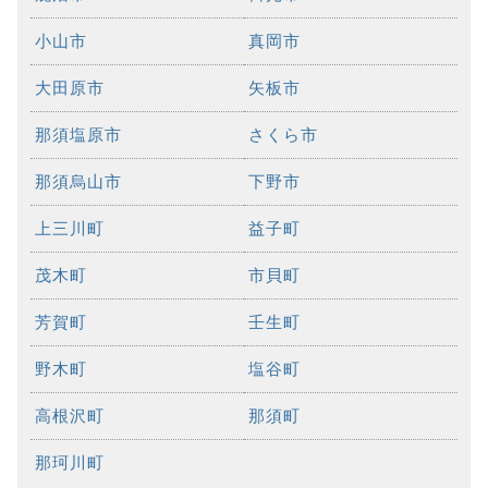
小山市
真岡市
大田原市
矢板市
那須塩原市
さくら市
那須烏山市
下野市
上三川町
益子町
茂木町
市貝町
芳賀町
壬生町
野木町
塩谷町
高根沢町
那須町
那珂川町