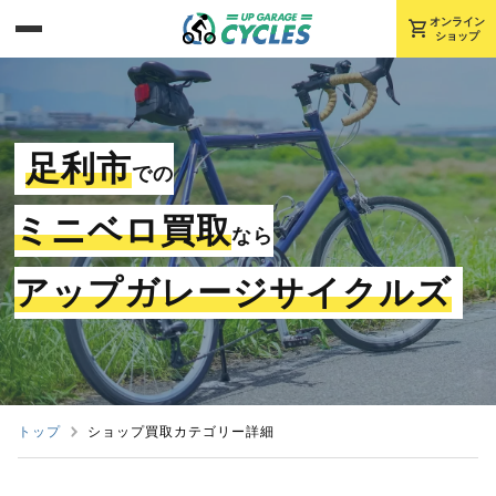
shopping_cart
オンライン
ショップ
足利市
での
ミニベロ買取
なら
アップガレージサイクルズ
トップ
ショップ買取カテゴリー詳細