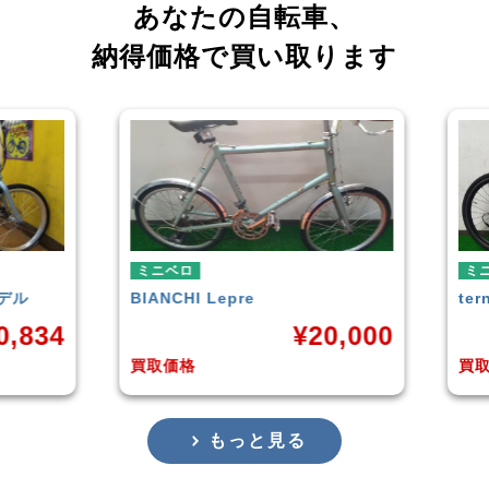
あなたの自転車、
納得価格で買い取ります
ミニベロ
ミ
tern
SURGE 2021年モデル
T
20,000
¥
33,249
買取価格
買
もっと見る