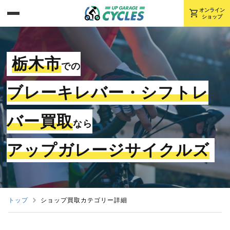
shopping_cart
オンライン
ショップ
栃木市
での
ブレーキレバー・シフトレ
バー買取
なら
アップガレージサイクルズ
トップ
ショップ買取カテゴリー詳細