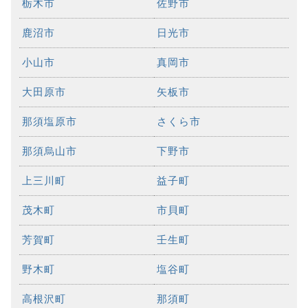
栃木市
佐野市
鹿沼市
日光市
小山市
真岡市
大田原市
矢板市
那須塩原市
さくら市
那須烏山市
下野市
上三川町
益子町
茂木町
市貝町
芳賀町
壬生町
野木町
塩谷町
高根沢町
那須町