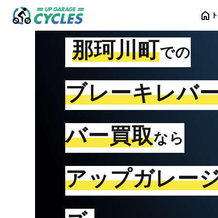
home
那珂川町
での
ブレーキレバ
バー買取
なら
アップガレー