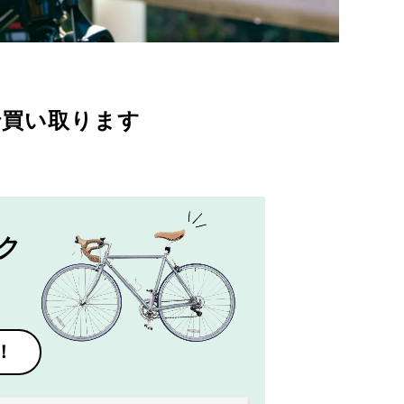
で買い取ります
ク
！