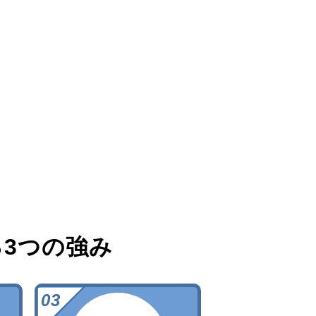
る
3つの強み