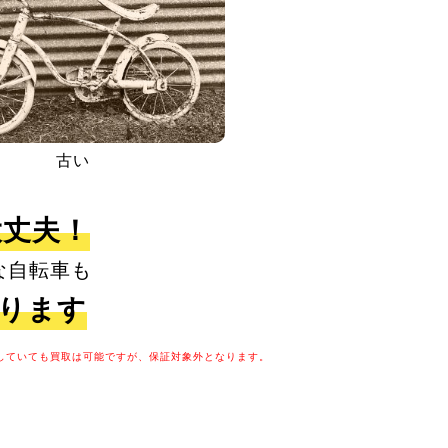
古い
大丈夫！
な自転車も
取ります
していても買取は可能ですが、保証対象外となります。