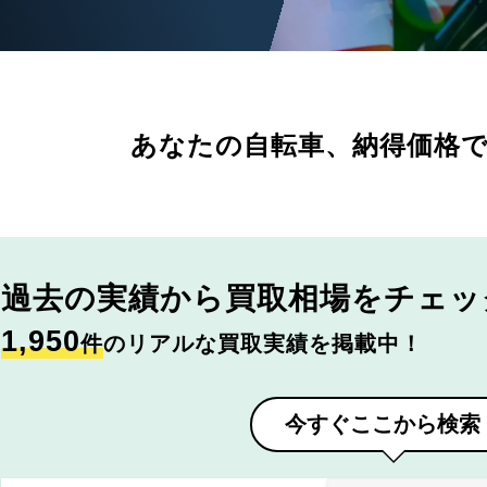
あなたの自転車、
納得価格
過去の実績から
買取相場をチェッ
1,950
件
のリアルな買取実績を掲載中！
今すぐここから検索