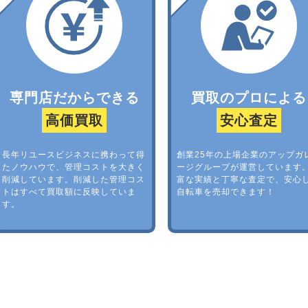
専門店だからできる
買取のプロによる
高価買取
安心査定
長年リユースビジネスに携わって得
創業25年の上場企業のアップガ
たノウハウで、管理コストを大きく
ージグループが運営しています
削減しています。削減した管理コス
富な実績と丁寧な査定で、安心
トはすべて買取額に反映していま
自転車を売却できます！
す。