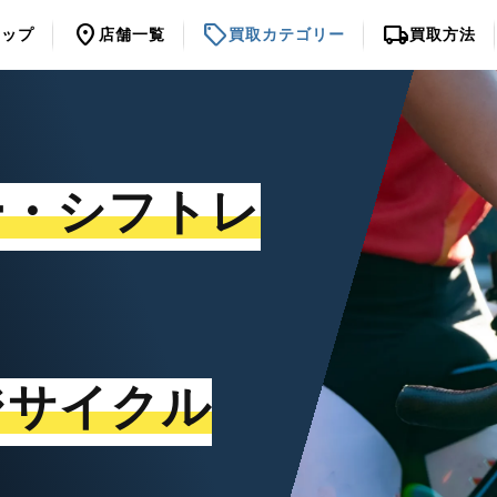
location_on
sell
local_shipping
トップ
店舗一覧
買取カテゴリー
買取方法
ー・シフトレ
ジサイクル