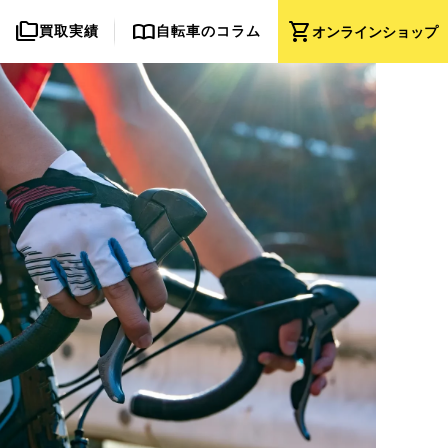
folder_copy
import_contacts
shopping_cart
買取実績
自転車のコラム
オンライン
ショップ