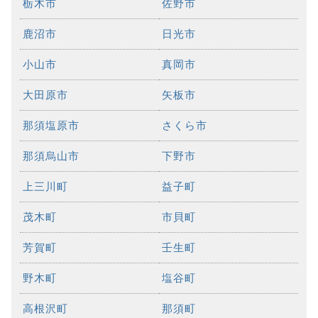
栃木市
佐野市
鹿沼市
日光市
小山市
真岡市
大田原市
矢板市
那須塩原市
さくら市
那須烏山市
下野市
上三川町
益子町
茂木町
市貝町
芳賀町
壬生町
野木町
塩谷町
高根沢町
那須町