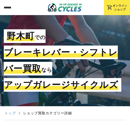
shopping_cart
オンライン
ショップ
野木町
での
ブレーキレバー・シフトレ
バー買取
なら
アップガレージサイクルズ
トップ
ショップ買取カテゴリー詳細