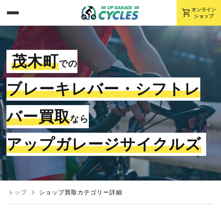
shopping_cart
オンライン
ショップ
茂木町
での
ブレーキレバー・シフトレ
バー買取
なら
アップガレージサイクルズ
トップ
ショップ買取カテゴリー詳細