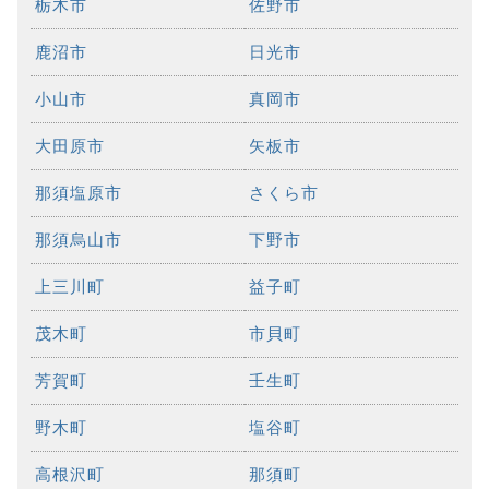
栃木市
佐野市
鹿沼市
日光市
小山市
真岡市
大田原市
矢板市
那須塩原市
さくら市
那須烏山市
下野市
上三川町
益子町
茂木町
市貝町
芳賀町
壬生町
野木町
塩谷町
高根沢町
那須町