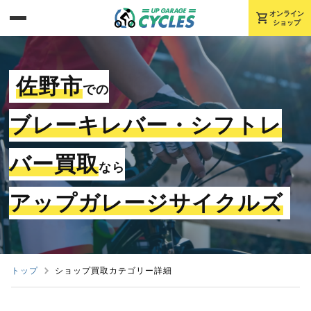
shopping_cart
オンライン
ショップ
佐野市
での
ブレーキレバー・シフトレ
バー買取
なら
アップガレージサイクルズ
トップ
ショップ買取カテゴリー詳細