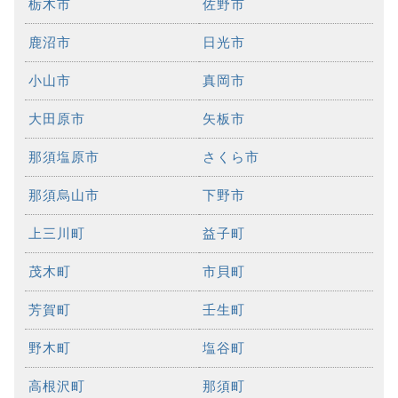
栃木市
佐野市
鹿沼市
日光市
小山市
真岡市
大田原市
矢板市
那須塩原市
さくら市
那須烏山市
下野市
上三川町
益子町
茂木町
市貝町
芳賀町
壬生町
野木町
塩谷町
高根沢町
那須町