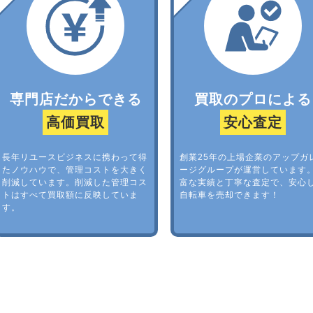
専門店だからできる
買取のプロによる
高価買取
安心査定
長年リユースビジネスに携わって得
創業25年の上場企業のアップガ
たノウハウで、管理コストを大きく
ージグループが運営しています
削減しています。削減した管理コス
富な実績と丁寧な査定で、安心
トはすべて買取額に反映していま
自転車を売却できます！
す。