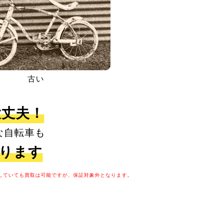
古い
大丈夫！
な自転車も
取ります
していても買取は可能ですが、保証対象外となります。