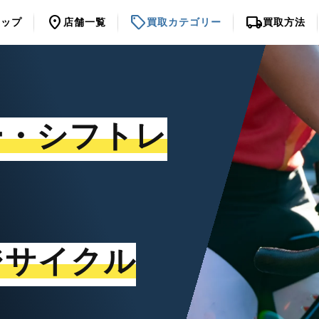
location_on
sell
local_shipping
トップ
店舗一覧
買取カテゴリー
買取方法
ー・シフトレ
ジサイクル