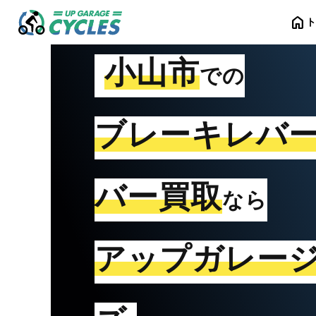
home
小山市
での
ブレーキレバ
バー買取
なら
アップガレー