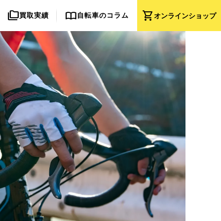
folder_copy
import_contacts
shopping_cart
買取実績
自転車のコラム
オンライン
ショップ