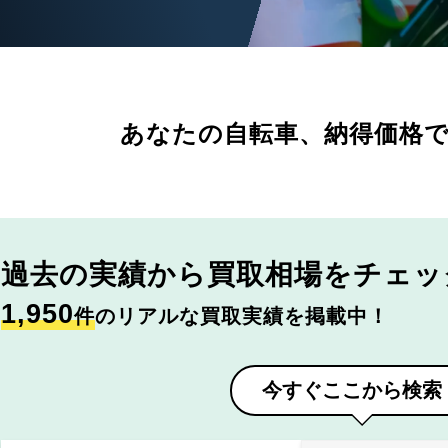
あなたの自転車、
納得価格
過去の実績から
買取相場をチェッ
1,950
件
のリアルな買取実績を掲載中！
今すぐここから検索