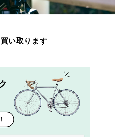
で買い取ります
ク
！