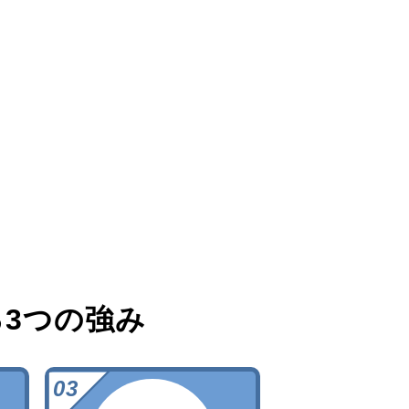
る
3つの強み