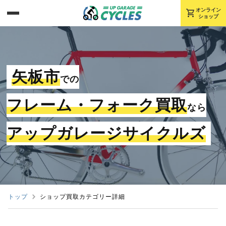
shopping_cart
オンライン
ショップ
矢板市
での
フレーム・フォーク買取
なら
アップガレージサイクルズ
トップ
ショップ買取カテゴリー詳細