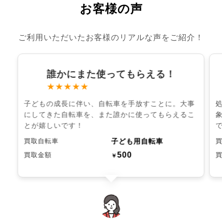
お客様の声
ご利用いただいたお客様のリアルな声をご紹介！
誰かにまた使ってもらえる！
★★★★★
子どもの成長に伴い、自転車を手放すことに。大事
にしてきた自転車を、また誰かに使ってもらえるこ
とが嬉しいです！
子ども用自転車
買取自転車
500
買取金額
￥
chevron_left
chevron_right