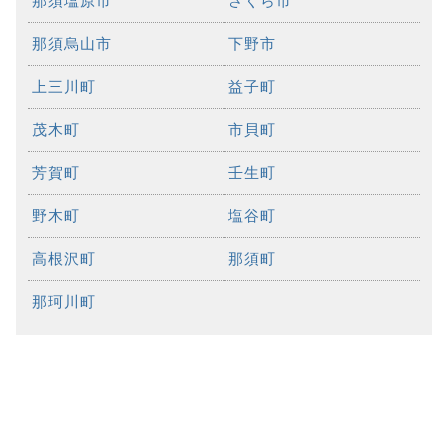
那須塩原市
さくら市
那須烏山市
下野市
上三川町
益子町
茂木町
市貝町
芳賀町
壬生町
野木町
塩谷町
高根沢町
那須町
那珂川町