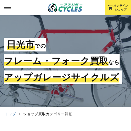
shopping_cart
オンライン
ショップ
日光市
での
フレーム・フォーク買取
なら
アップガレージサイクルズ
トップ
ショップ買取カテゴリー詳細