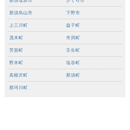
那須塩原市
さくら市
那須烏山市
下野市
上三川町
益子町
茂木町
市貝町
芳賀町
壬生町
野木町
塩谷町
高根沢町
那須町
那珂川町