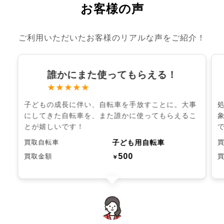
お客様の声
ご利用いただいたお客様のリアルな声をご紹介！
誰かにまた使ってもらえる！
★★★★★
子どもの成長に伴い、自転車を手放すことに。大事
にしてきた自転車を、また誰かに使ってもらえるこ
とが嬉しいです！
子ども用自転車
買取自転車
500
買取金額
￥
chevron_left
chevron_right