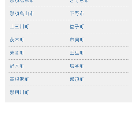
那須塩原市
さくら市
那須烏山市
下野市
上三川町
益子町
茂木町
市貝町
芳賀町
壬生町
野木町
塩谷町
高根沢町
那須町
那珂川町