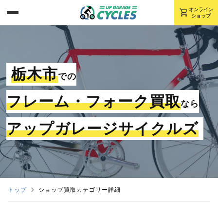
shopping_cart
オンライン
ショップ
栃木市
での
フレーム・フォーク買取
なら
アップガレージサイクルズ
トップ
ショップ買取カテゴリー詳細