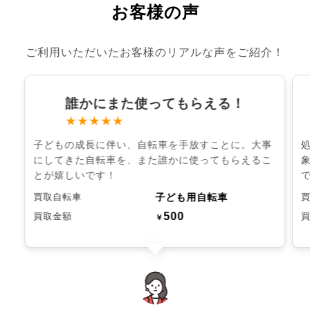
お客様の声
ご利用いただいたお客様のリアルな声をご紹介！
誰かにまた使ってもらえる！
★★★★★
子どもの成長に伴い、自転車を手放すことに。大事
にしてきた自転車を、また誰かに使ってもらえるこ
とが嬉しいです！
子ども用自転車
買取自転車
500
買取金額
￥
chevron_left
chevron_right