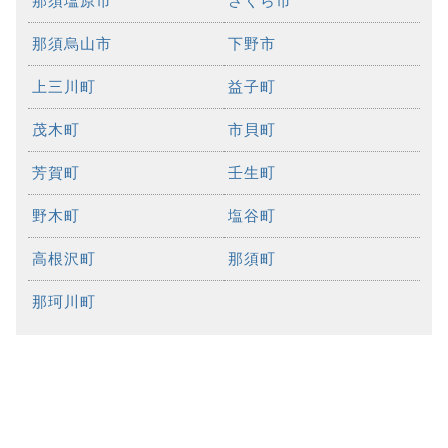
那須塩原市
さくら市
那須烏山市
下野市
上三川町
益子町
茂木町
市貝町
芳賀町
壬生町
野木町
塩谷町
高根沢町
那須町
那珂川町