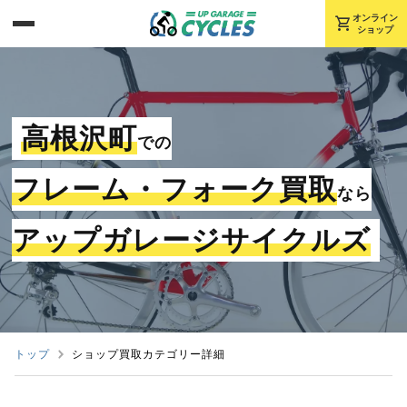
shopping_cart
オンライン
ショップ
高根沢町
での
フレーム・フォーク買取
なら
アップガレージサイクルズ
トップ
ショップ買取カテゴリー詳細