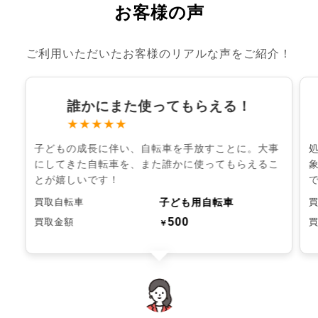
お客様の声
ご利用いただいたお客様のリアルな声をご紹介！
誰かにまた使ってもらえる！
★★★★★
子どもの成長に伴い、自転車を手放すことに。大事
にしてきた自転車を、また誰かに使ってもらえるこ
とが嬉しいです！
子ども用自転車
買取自転車
500
買取金額
￥
chevron_left
chevron_right