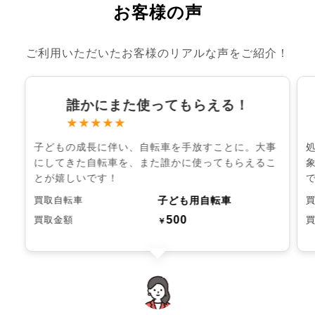
お客様の声
ご利用いただいたお客様のリアルな声をご紹介！
誰かにまた使ってもらえる！
★★★★★
子どもの成長に伴い、自転車を手放すことに。大事
にしてきた自転車を、また誰かに使ってもらえるこ
とが嬉しいです！
子ども用自転車
買取自転車
500
買取金額
￥
chevron_left
chevron_right