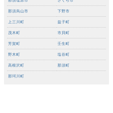
那須塩原市
さくら市
那須烏山市
下野市
上三川町
益子町
茂木町
市貝町
芳賀町
壬生町
野木町
塩谷町
高根沢町
那須町
那珂川町