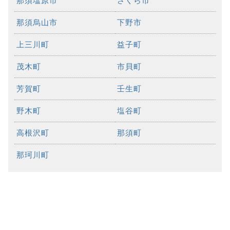
那須塩原市
さくら市
那須烏山市
下野市
上三川町
益子町
茂木町
市貝町
芳賀町
壬生町
野木町
塩谷町
高根沢町
那須町
那珂川町