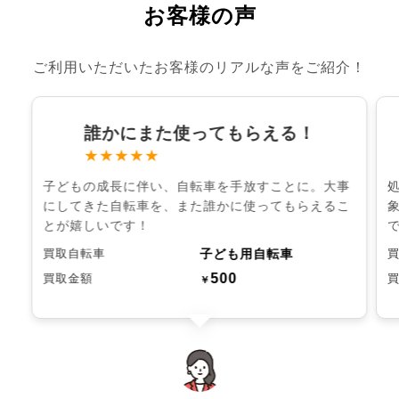
お客様の声
ご利用いただいたお客様のリアルな声をご紹介！
誰かにまた使ってもらえる！
★★★★★
子どもの成長に伴い、自転車を手放すことに。大事
にしてきた自転車を、また誰かに使ってもらえるこ
とが嬉しいです！
子ども用自転車
買取自転車
500
買取金額
￥
chevron_left
chevron_right