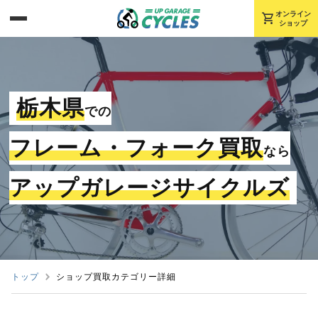
shopping_cart
オンライン
ショップ
栃木県
での
フレーム・フォーク買取
なら
アップガレージサイクルズ
トップ
ショップ買取カテゴリー詳細