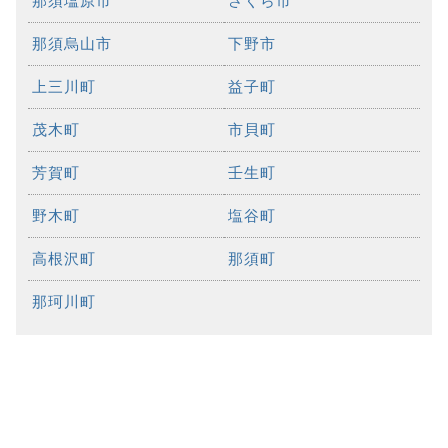
那須塩原市
さくら市
那須烏山市
下野市
上三川町
益子町
茂木町
市貝町
芳賀町
壬生町
野木町
塩谷町
高根沢町
那須町
那珂川町