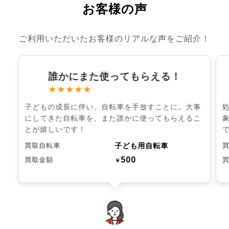
お客様の声
ご利用いただいたお客様のリアルな声をご紹介！
誰かにまた使ってもらえる！
★★★★★
子どもの成長に伴い、自転車を手放すことに。大事
にしてきた自転車を、また誰かに使ってもらえるこ
とが嬉しいです！
子ども用自転車
買取自転車
500
買取金額
￥
chevron_left
chevron_right