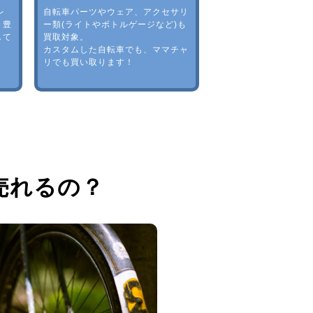
レ
自転車パーツやウェア、アクセサリ
。豊
ー類(ライトやボトルゲージなど)も
して
買取対象。
カスタムした自転車でも、ママチャ
リでも買い取ります！
売れるの？