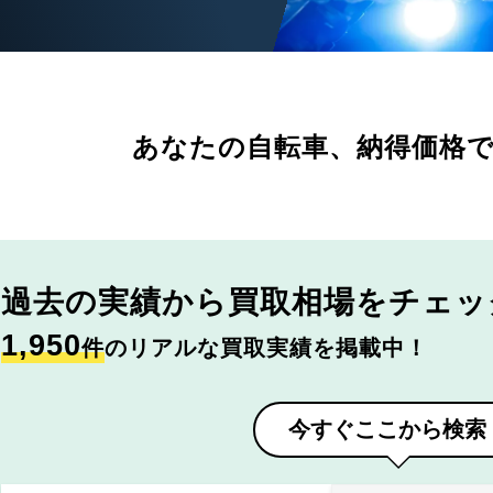
あなたの自転車、
納得価格
過去の実績から
買取相場をチェッ
1,950
件
のリアルな買取実績を掲載中！
今すぐここから検索