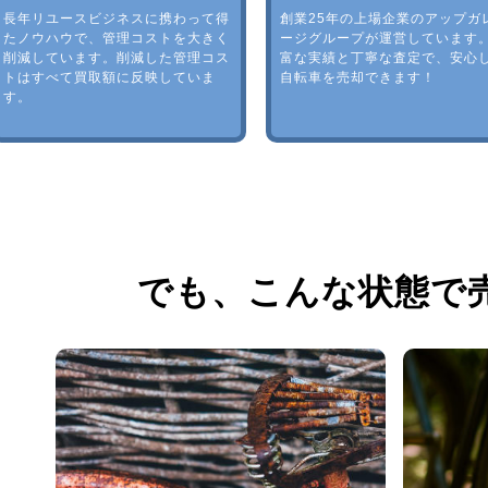
長年リユースビジネスに携わって得
創業25年の上場企業のアップガ
たノウハウで、管理コストを大きく
ージグループが運営しています
削減しています。削減した管理コス
富な実績と丁寧な査定で、安心
トはすべて買取額に反映していま
自転車を売却できます！
す。
でも、
こんな状態で