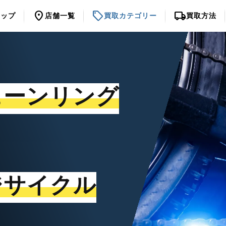
location_on
sell
local_shipping
トップ
店舗一覧
買取カテゴリー
買取方法
ェーンリング
ジサイクル