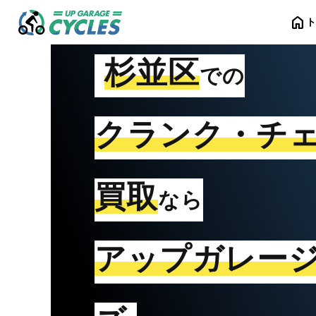
home
杉並区
での
クランク・チ
買取
なら
アップガレー