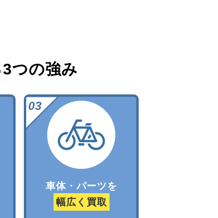
る
3つの強み
車体・パーツを
幅広く買取