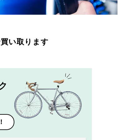
で買い取ります
ク
！