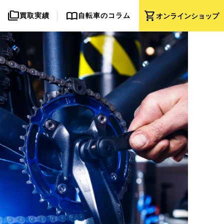
folder_copy
import_contacts
shopping_cart
買取実績
自転車のコラム
オンライン
ショップ