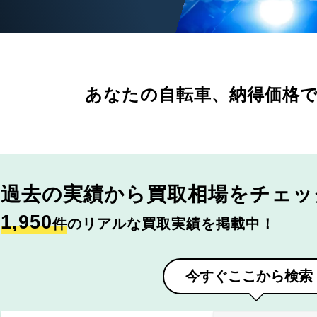
あなたの自転車、
納得価格
過去の実績から
買取相場をチェッ
1,950
件
のリアルな買取実績を掲載中！
今すぐここから検索