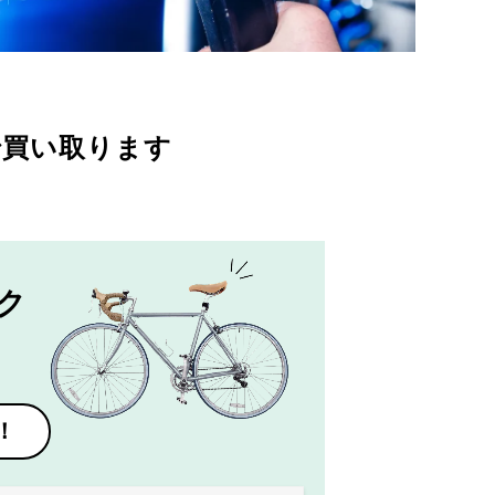
で買い取ります
ク
！