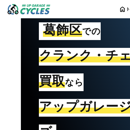
home
葛飾区
での
クランク・チ
買取
なら
アップガレー