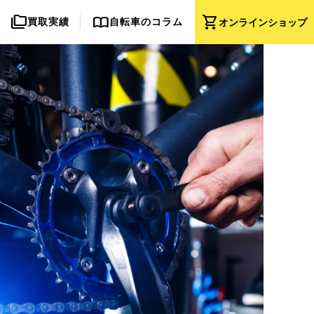
folder_copy
import_contacts
shopping_cart
買取実績
自転車のコラム
オンライン
ショップ