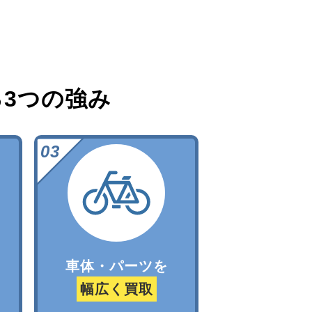
る
3つの強み
車体・パーツを
幅広く買取