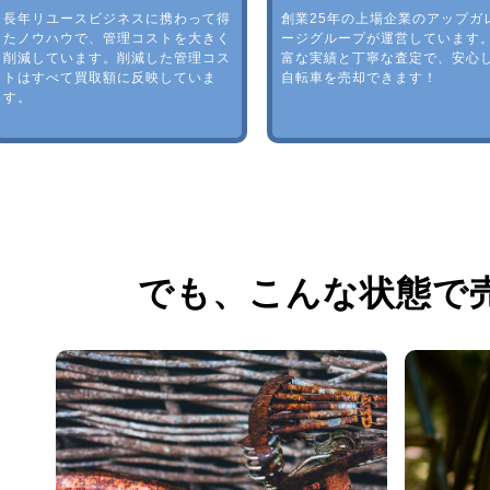
長年リユースビジネスに携わって得
創業25年の上場企業のアップガ
たノウハウで、管理コストを大きく
ージグループが運営しています
削減しています。削減した管理コス
富な実績と丁寧な査定で、安心
トはすべて買取額に反映していま
自転車を売却できます！
す。
でも、
こんな状態で