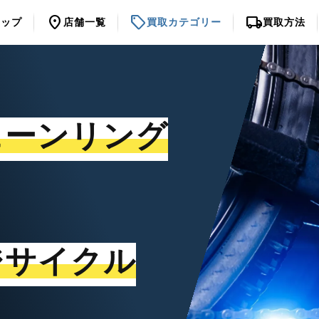
location_on
sell
local_shipping
トップ
店舗一覧
買取カテゴリー
買取方法
ェーンリング
ジサイクル