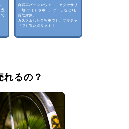
レ
自転車パーツやウェア、アクセサリ
。豊
ー類(ライトやボトルゲージなど)も
して
買取対象。
カスタムした自転車でも、ママチャ
リでも買い取ります！
売れるの？