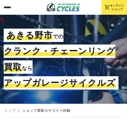
shopping_cart
オンライン
ショップ
あきる野市
での
クランク・チェーンリング
買取
なら
アップガレージサイクルズ
トップ
ショップ買取カテゴリー詳細