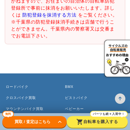
かねますので、お住まいの自治体の自転車防犯
登録所で事前に抹消をお願いいたします。詳し
くは
防犯登録を抹消する方法
をご覧ください。
※千葉県の防犯登録抹消手続きは店舗で行うこ
とができません。千葉県内の警察署又は交番ま
でお電話下さい。
ロードバイク
BMX
クロスバイク買取
ピストバイク
マウンテンバイク買取
ベビーカー
無料
パーツも続々入荷中！
電動アシスト自転車
keyboard_arrow_down
shopping_cart
買取 / 査定はこちら
自転車を購入する