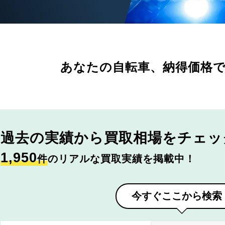
あなたの自転車、
納得価格
過去の実績から
買取相場をチェッ
1,950
件
のリアルな買取実績を掲載中！
今すぐここから検索