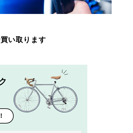
で買い取ります
ク
！