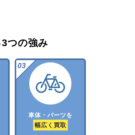
る
3つの強み
車体・パーツを
幅広く買取