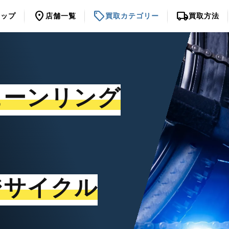
location_on
sell
local_shipping
トップ
店舗一覧
買取カテゴリー
買取方法
ェーンリング
ジサイクル