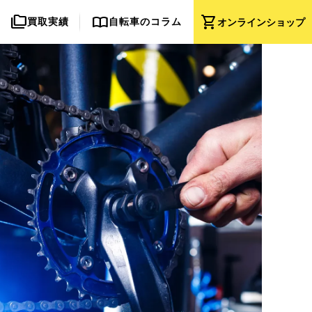
folder_copy
import_contacts
shopping_cart
買取実績
自転車のコラム
オンライン
ショップ