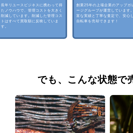
長年リユースビジネスに携わって得
創業25年の上場企業のアップガ
たノウハウで、管理コストを大きく
ージグループが運営しています
削減しています。削減した管理コス
富な実績と丁寧な査定で、安心
トはすべて買取額に反映していま
自転車を売却できます！
す。
でも、
こんな状態で