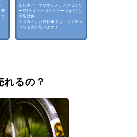
レ
自転車パーツやウェア、アクセサリ
。豊
ー類(ライトやボトルゲージなど)も
して
買取対象。
カスタムした自転車でも、ママチャ
リでも買い取ります！
売れるの？