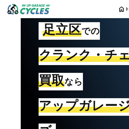
home
足立区
での
クランク・チ
買取
なら
アップガレー