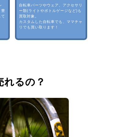
レ
自転車パーツやウェア、アクセサリ
。豊
ー類(ライトやボトルゲージなど)も
して
買取対象。
カスタムした自転車でも、ママチャ
リでも買い取ります！
売れるの？