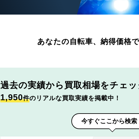
あなたの自転車、
納得価格
過去の実績から
買取相場をチェッ
1,950
件
のリアルな買取実績を掲載中！
今すぐここから検索