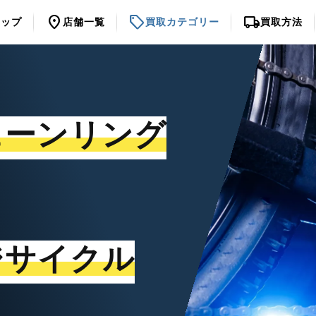
location_on
sell
local_shipping
トップ
店舗一覧
買取カテゴリー
買取方法
ェーンリング
ジサイクル