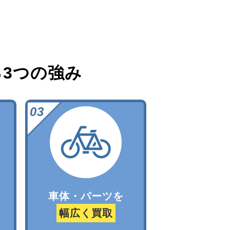
る
3つの強み
車体・パーツを
幅広く買取