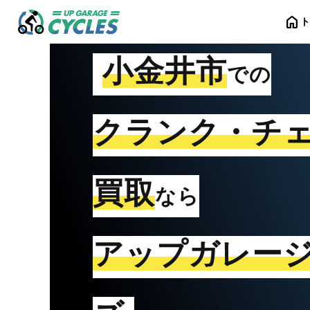
home
小金井市
での
クランク・チ
買取
なら
アップガレー