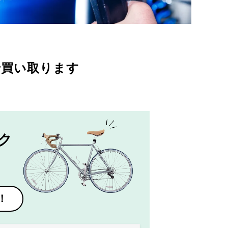
で買い取ります
ク
！