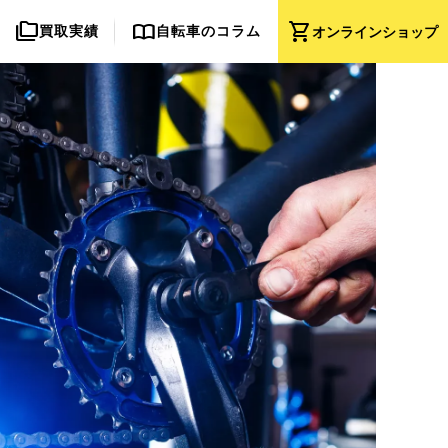
folder_copy
import_contacts
shopping_cart
買取実績
自転車のコラム
オンライン
ショップ