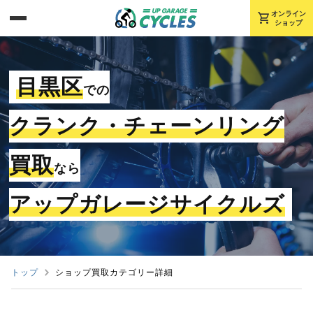
shopping_cart
オンライン
ショップ
目黒区
での
クランク・チェーンリング
買取
なら
アップガレージサイクルズ
トップ
ショップ買取カテゴリー詳細