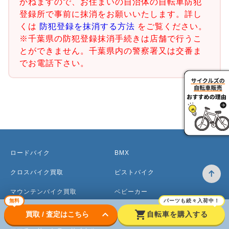
かねますので、お住まいの自治体の自転車防犯
登録所で事前に抹消をお願いいたします。詳し
くは
防犯登録を抹消する方法
をご覧ください。
※千葉県の防犯登録抹消手続きは店舗で行うこ
とができません。千葉県内の警察署又は交番ま
でお電話下さい。
ロードバイク
BMX
クロスバイク買取
ピストバイク
マウンテンバイク買取
ベビーカー
無料
パーツも続々入荷中！
電動アシスト自転車
keyboard_arrow_down
shopping_cart
買取 / 査定はこちら
自転車を購入する