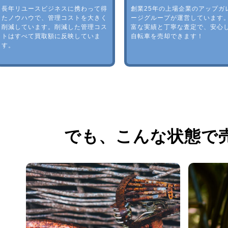
長年リユースビジネスに携わって得
創業25年の上場企業のアップガ
たノウハウで、管理コストを大きく
ージグループが運営しています
削減しています。削減した管理コス
富な実績と丁寧な査定で、安心
トはすべて買取額に反映していま
自転車を売却できます！
す。
でも、
こんな状態で