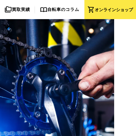
folder_copy
import_contacts
shopping_cart
買取実績
自転車のコラム
オンライン
ショップ