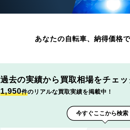
あなたの自転車、
納得価格
過去の実績から
買取相場をチェッ
1,950
件
のリアルな買取実績を掲載中！
今すぐここから検索