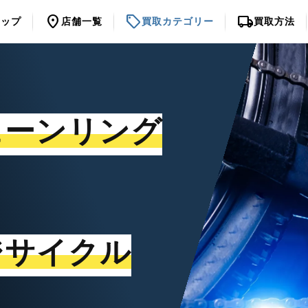
location_on
sell
local_shipping
トップ
店舗一覧
買取カテゴリー
買取方法
ェーンリング
ジサイクル