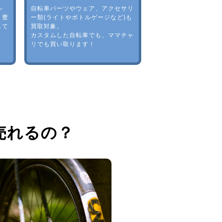
レ
自転車パーツやウェア、アクセサリ
。豊
ー類(ライトやボトルゲージなど)も
して
買取対象。
カスタムした自転車でも、ママチャ
リでも買い取ります！
売れるの？