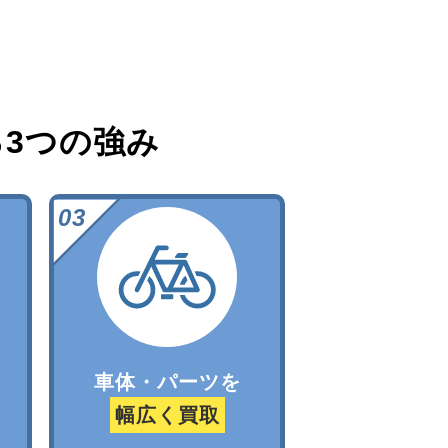
る
3つの強み
車体・パーツを
幅広く買取