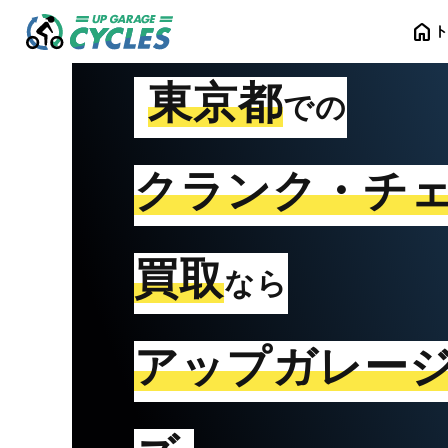
home
東京都
での
クランク・チ
買取
なら
アップガレー