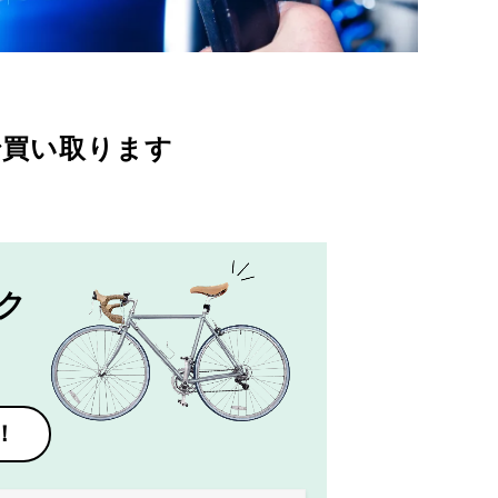
で買い取ります
ク
！