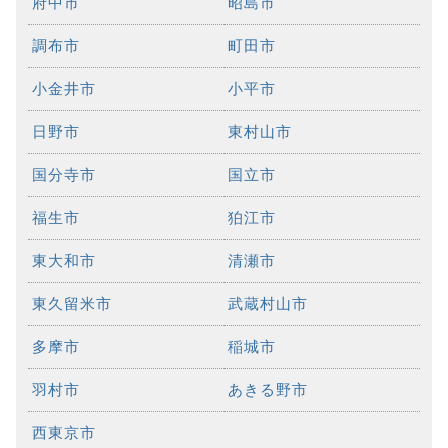
府中市
昭島市
調布市
町田市
小金井市
小平市
日野市
東村山市
国分寺市
国立市
福生市
狛江市
東大和市
清瀬市
東久留米市
武蔵村山市
多摩市
稲城市
羽村市
あきる野市
西東京市