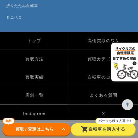
折りたたみ自転車
ミニベロ
トップ
高価買取のワケ
買取方法
買取カテゴリー
買取実績
自転車のコラム
店舗一覧
よくある質問
Instagram
X
無料
パーツも続々入荷中！
keyboard_arrow_down
shopping_cart
買取 / 査定はこちら
自転車を購入する
TikTok