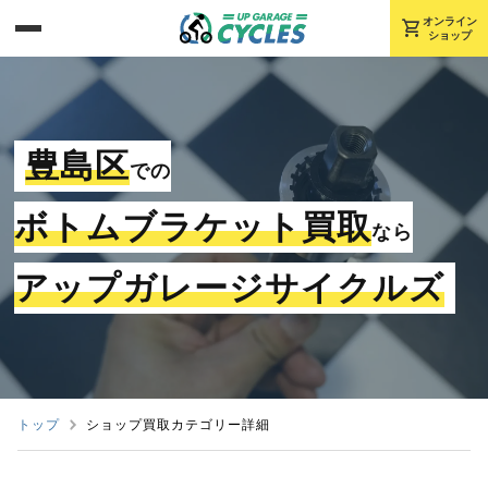
shopping_cart
オンライン
ショップ
豊島区
での
ボトムブラケット買取
なら
アップガレージサイクルズ
トップ
ショップ買取カテゴリー詳細