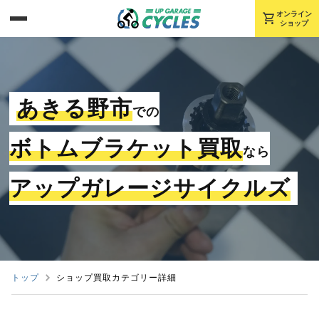
shopping_cart
オンライン
ショップ
あきる野市
での
ボトムブラケット買取
なら
アップガレージサイクルズ
トップ
ショップ買取カテゴリー詳細