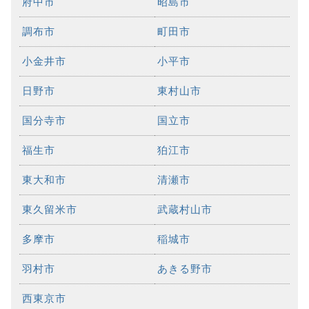
府中市
昭島市
調布市
町田市
小金井市
小平市
日野市
東村山市
国分寺市
国立市
福生市
狛江市
東大和市
清瀬市
東久留米市
武蔵村山市
多摩市
稲城市
羽村市
あきる野市
西東京市