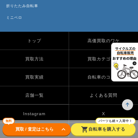
折りたたみ自転車
ミニベロ
トップ
高価買取のワケ
買取方法
買取カテゴリー
買取実績
自転車のコラム
店舗一覧
よくある質問
Instagram
X
無料
パーツも続々入荷中！
keyboard_arrow_down
shopping_cart
買取 / 査定はこちら
自転車を購入する
TikTok