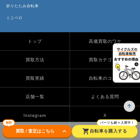
折りたたみ自転車
ミニベロ
トップ
高価買取のワケ
買取方法
買取カテゴリー
買取実績
自転車のコラム
店舗一覧
よくある質問
Instagram
X
無料
パーツも続々入荷中！
keyboard_arrow_down
shopping_cart
買取 / 査定はこちら
自転車を購入する
TikTok