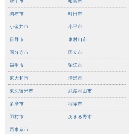
府中市
昭島市
調布市
町田市
小金井市
小平市
日野市
東村山市
国分寺市
国立市
福生市
狛江市
東大和市
清瀬市
東久留米市
武蔵村山市
多摩市
稲城市
羽村市
あきる野市
西東京市