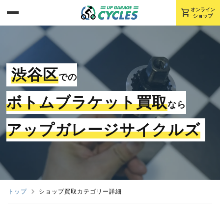
shopping_cart
オンライン
ショップ
渋谷区
での
ボトムブラケット買取
なら
アップガレージサイクルズ
トップ
ショップ買取カテゴリー詳細