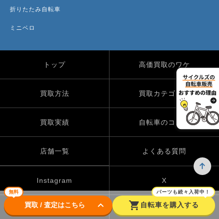
折りたたみ自転車
ミニベロ
トップ
高価買取のワケ
買取方法
買取カテゴリー
買取実績
自転車のコラム
店舗一覧
よくある質問
Instagram
X
無料
パーツも続々入荷中！
keyboard_arrow_down
shopping_cart
買取 / 査定はこちら
自転車を購入する
TikTok