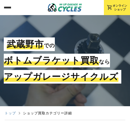
shopping_cart
オンライン
ショップ
武蔵野市
での
ボトムブラケット買取
なら
アップガレージサイクルズ
トップ
ショップ買取カテゴリー詳細