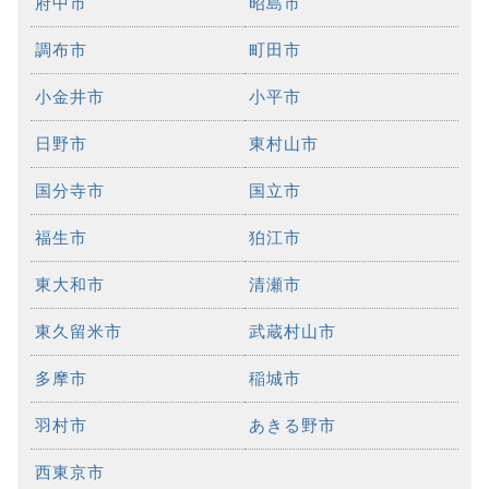
府中市
昭島市
調布市
町田市
小金井市
小平市
日野市
東村山市
国分寺市
国立市
福生市
狛江市
東大和市
清瀬市
東久留米市
武蔵村山市
多摩市
稲城市
羽村市
あきる野市
西東京市