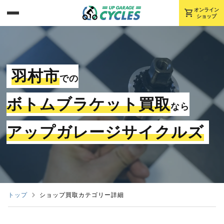
shopping_cart
オンライン
ショップ
羽村市
での
ボトムブラケット買取
なら
アップガレージサイクルズ
トップ
ショップ買取カテゴリー詳細