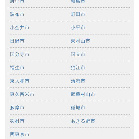
府中市
昭島市
調布市
町田市
小金井市
小平市
日野市
東村山市
国分寺市
国立市
福生市
狛江市
東大和市
清瀬市
東久留米市
武蔵村山市
多摩市
稲城市
羽村市
あきる野市
西東京市