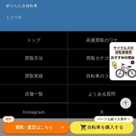
折りたたみ自転車
ミニベロ
トップ
高価買取のワケ
買取方法
買取カテゴリー
買取実績
自転車のコラム
店舗一覧
よくある質問
Instagram
X
無料
パーツも続々入荷中！
keyboard_arrow_down
shopping_cart
買取 / 査定はこちら
自転車を購入する
TikTok