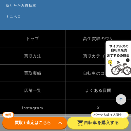
折りたたみ自転車
ミニベロ
トップ
高価買取のワケ
買取方法
買取カテゴリー
買取実績
自転車のコラム
店舗一覧
よくある質問
Instagram
X
無料
パーツも続々入荷中！
keyboard_arrow_down
shopping_cart
買取 / 査定はこちら
自転車を購入する
TikTok