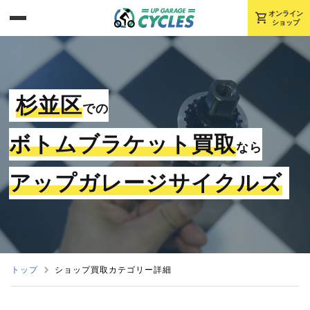
shopping_cart
オンライン
ショップ
杉並区
での
ボトムブラケット買取
なら
アップガレージサイクルズ
トップ
ショップ買取カテゴリー詳細