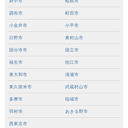
府中市
昭島市
調布市
町田市
小金井市
小平市
日野市
東村山市
国分寺市
国立市
福生市
狛江市
東大和市
清瀬市
東久留米市
武蔵村山市
多摩市
稲城市
羽村市
あきる野市
西東京市