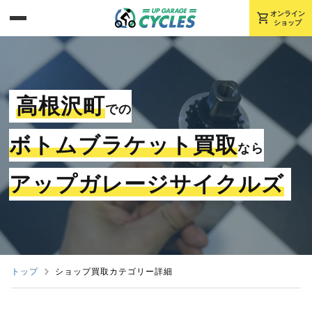
shopping_cart
オンライン
ショップ
高根沢町
での
ボトムブラケット買取
なら
アップガレージサイクルズ
トップ
ショップ買取カテゴリー詳細