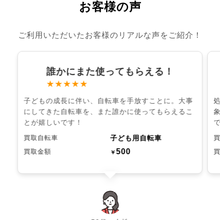
お客様の声
ご利用いただいたお客様のリアルな声をご紹介！
誰かにまた使ってもらえる！
★★★★★
子どもの成長に伴い、自転車を手放すことに。大事
にしてきた自転車を、また誰かに使ってもらえるこ
とが嬉しいです！
子ども用自転車
買取自転車
500
買取金額
￥
chevron_left
chevron_right