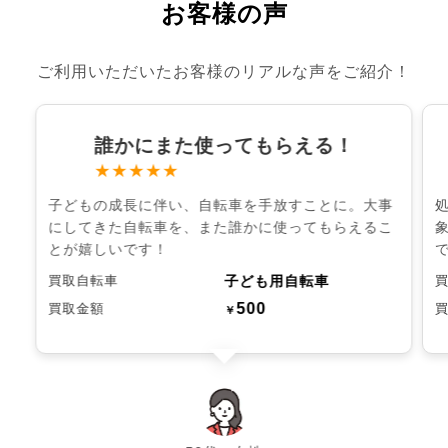
お客様の声
ご利用いただいたお客様のリアルな声をご紹介！
誰かにまた使ってもらえる！
★★★★★
子どもの成長に伴い、自転車を手放すことに。大事
にしてきた自転車を、また誰かに使ってもらえるこ
とが嬉しいです！
子ども用自転車
買取自転車
500
買取金額
￥
chevron_left
chevron_right