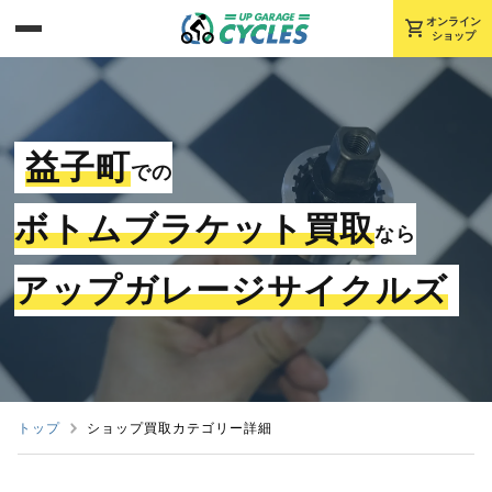
shopping_cart
オンライン
ショップ
益子町
での
ボトムブラケット買取
なら
アップガレージサイクルズ
トップ
ショップ買取カテゴリー詳細