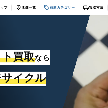
location_on
sell
local_shipping
トップ
店舗一覧
買取カテゴリー
買取方法
ット買取
なら
ジサイクル