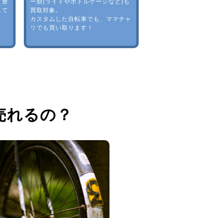
。豊
ー類(ライトやボトルゲージなど)も
して
買取対象。
カスタムした自転車でも、ママチャ
リでも買い取ります！
売れるの？