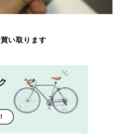
で買い取ります
ク
！