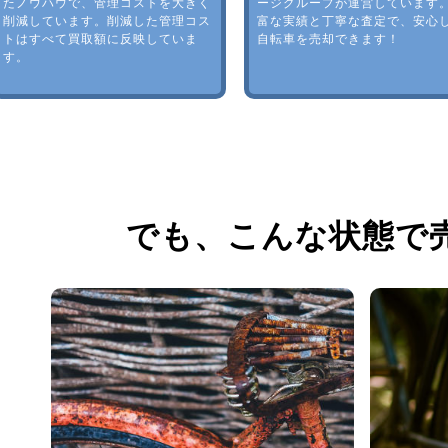
たノウハウで、管理コストを大きく
ージグループが運営しています
削減しています。削減した管理コス
富な実績と丁寧な査定で、安心
トはすべて買取額に反映していま
自転車を売却できます！
す。
でも、
こんな状態で