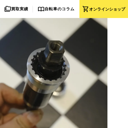
folder_copy
import_contacts
shopping_cart
買取実績
自転車のコラム
オンライン
ショップ