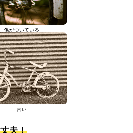
傷がついている
古い
大丈夫！