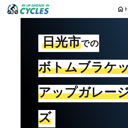
home
日光市
での
ボトムブラケ
アップガレー
ズ