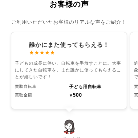
お客様の声
ご利用いただいたお客様のリアルな声をご紹介！
誰かにまた使ってもらえる！
★★★★★
子どもの成長に伴い、自転車を手放すことに。大事
にしてきた自転車を、また誰かに使ってもらえるこ
とが嬉しいです！
子ども用自転車
買取自転車
500
買取金額
￥
chevron_left
chevron_right