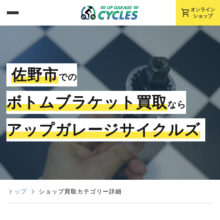
shopping_cart
オンライン
ショップ
佐野市
での
ボトムブラケット買取
なら
アップガレージサイクルズ
トップ
ショップ買取カテゴリー詳細