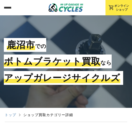
shopping_cart
オンライン
ショップ
鹿沼市
での
ボトムブラケット買取
なら
アップガレージサイクルズ
トップ
ショップ買取カテゴリー詳細