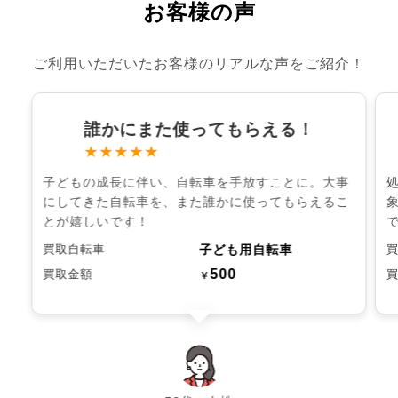
お客様の声
ご利用いただいたお客様のリアルな声をご紹介！
誰かにまた使ってもらえる！
★★★★★
子どもの成長に伴い、自転車を手放すことに。大事
にしてきた自転車を、また誰かに使ってもらえるこ
とが嬉しいです！
子ども用自転車
買取自転車
500
買取金額
￥
chevron_left
chevron_right