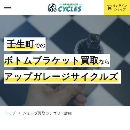
shopping_cart
オンライン
ショップ
壬生町
での
ボトムブラケット買取
なら
アップガレージサイクルズ
トップ
ショップ買取カテゴリー詳細