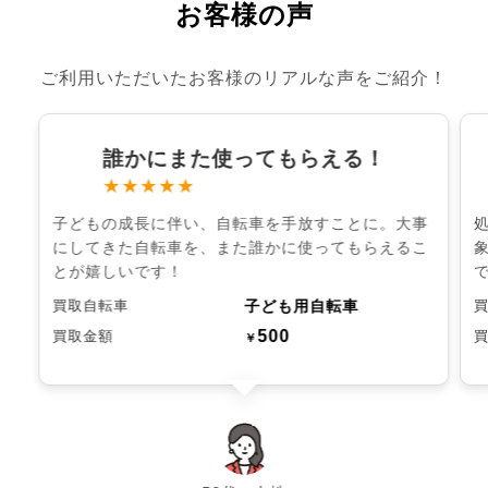
お客様の声
ご利用いただいたお客様のリアルな声をご紹介！
誰かにまた使ってもらえる！
★★★★★
子どもの成長に伴い、自転車を手放すことに。大事
にしてきた自転車を、また誰かに使ってもらえるこ
とが嬉しいです！
子ども用自転車
買取自転車
500
買取金額
￥
chevron_left
chevron_right