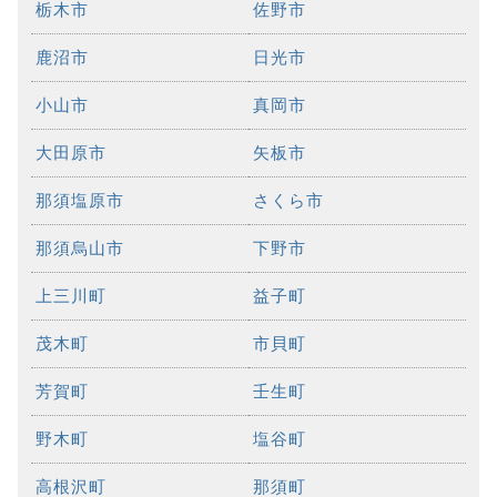
栃木市
佐野市
鹿沼市
日光市
小山市
真岡市
大田原市
矢板市
那須塩原市
さくら市
那須烏山市
下野市
上三川町
益子町
茂木町
市貝町
芳賀町
壬生町
野木町
塩谷町
高根沢町
那須町