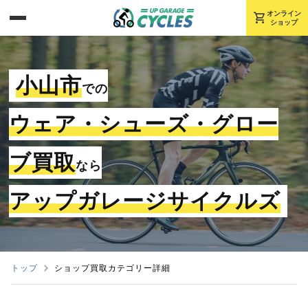
shopping_cart
オンライン
ショップ
小山市
での
ウェア・シューズ・グロー
ブ買取
なら
アップガレージサイクルズ
トップ
ショップ買取カテゴリー詳細