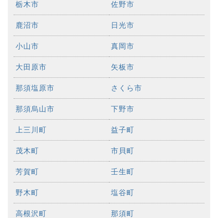
栃木市
佐野市
鹿沼市
日光市
小山市
真岡市
大田原市
矢板市
那須塩原市
さくら市
那須烏山市
下野市
上三川町
益子町
茂木町
市貝町
芳賀町
壬生町
野木町
塩谷町
高根沢町
那須町