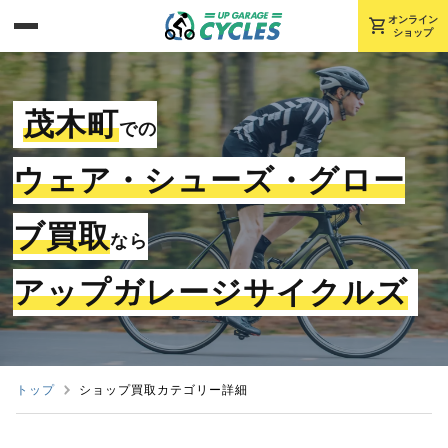
shopping_cart
オンライン
ショップ
茂木町
での
ウェア・シューズ・グロー
ブ買取
なら
アップガレージサイクルズ
トップ
ショップ買取カテゴリー詳細