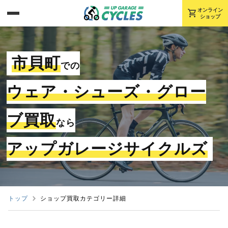
shopping_cart
オンライン
ショップ
市貝町
での
ウェア・シューズ・グロー
ブ買取
なら
アップガレージサイクルズ
トップ
ショップ買取カテゴリー詳細