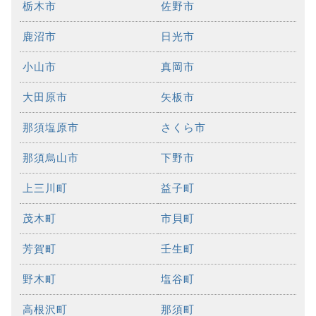
栃木市
佐野市
鹿沼市
日光市
小山市
真岡市
大田原市
矢板市
那須塩原市
さくら市
那須烏山市
下野市
上三川町
益子町
茂木町
市貝町
芳賀町
壬生町
野木町
塩谷町
高根沢町
那須町