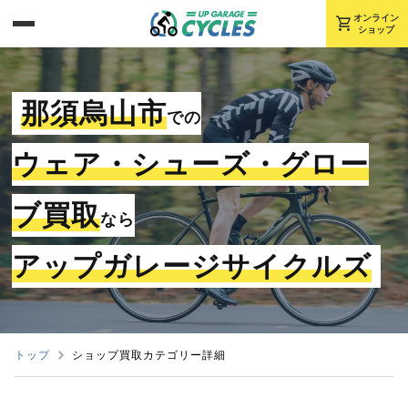
shopping_cart
オンライン
ショップ
那須烏山市
での
ウェア・シューズ・グロー
ブ買取
なら
アップガレージサイクルズ
トップ
ショップ買取カテゴリー詳細