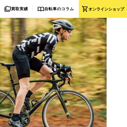
folder_copy
import_contacts
shopping_cart
買取実績
自転車のコラム
オンライン
ショップ