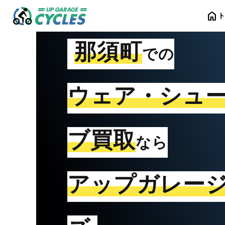
home
那須町
での
ウェア・シュ
ブ買取
なら
アップガレー