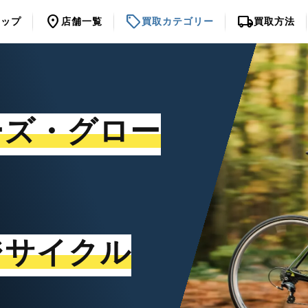
location_on
sell
local_shipping
トップ
店舗一覧
買取カテゴリー
買取方法
ーズ・グロー
ジサイクル