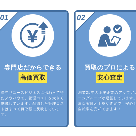
専門店だからできる
買取のプロによる
高価買取
安心査定
長年リユースビジネスに携わって得
創業25年の上場企業のアップガ
たノウハウで、管理コストを大きく
ージグループが運営しています
削減しています。削減した管理コス
富な実績と丁寧な査定で、安心
トはすべて買取額に反映していま
自転車を売却できます！
す。