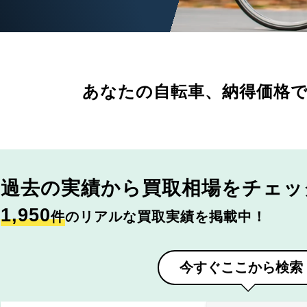
あなたの自転車、
納得価格
過去の実績から
買取相場をチェッ
1,950
件
のリアルな買取実績を掲載中！
今すぐここから検索