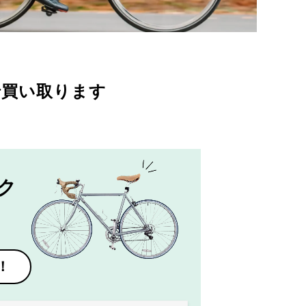
で買い取ります
ク
！