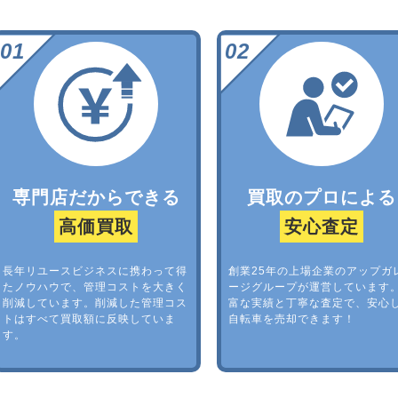
専門店だからできる
買取のプロによる
高価買取
安心査定
長年リユースビジネスに携わって得
創業25年の上場企業のアップガ
たノウハウで、管理コストを大きく
ージグループが運営しています
削減しています。削減した管理コス
富な実績と丁寧な査定で、安心
トはすべて買取額に反映していま
自転車を売却できます！
す。