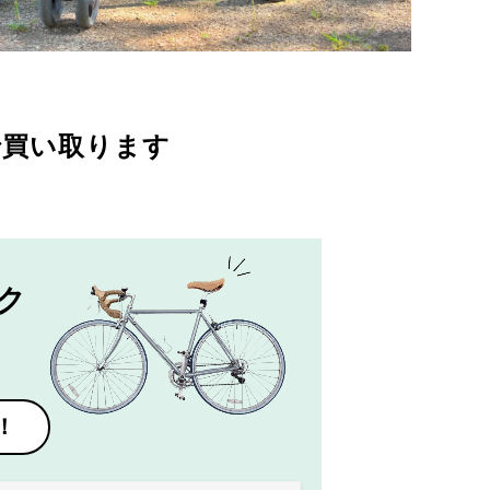
で買い取ります
ク
！