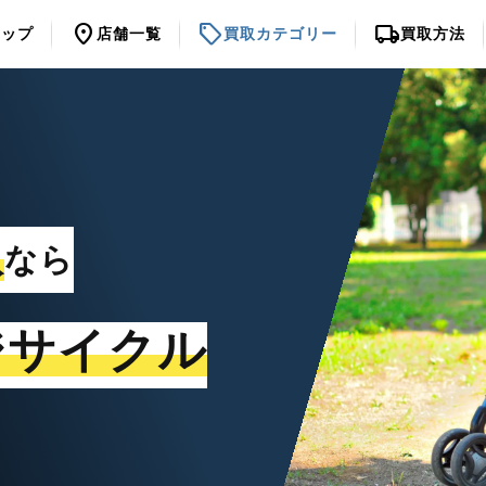
location_on
sell
local_shipping
トップ
店舗一覧
買取カテゴリー
買取方法
取
なら
ジサイクル