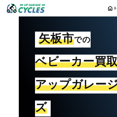
home
矢板市
での
ベビーカー買
アップガレー
ズ