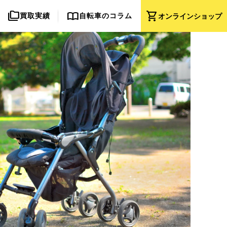
folder_copy
import_contacts
shopping_cart
買取実績
自転車のコラム
オンライン
ショップ