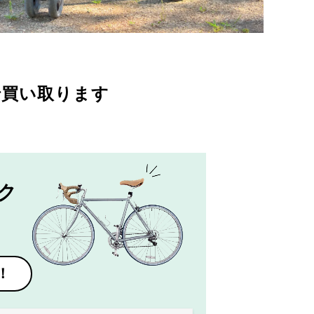
で買い取ります
ク
！