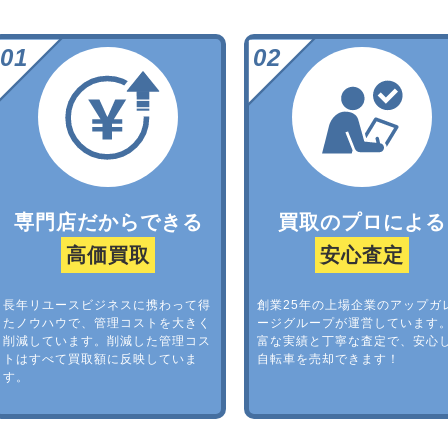
専門店だからできる
買取のプロによる
高価買取
安心査定
長年リユースビジネスに携わって得
創業25年の上場企業のアップガ
たノウハウで、管理コストを大きく
ージグループが運営しています
削減しています。削減した管理コス
富な実績と丁寧な査定で、安心
トはすべて買取額に反映していま
自転車を売却できます！
す。