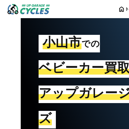
home
小山市
での
ベビーカー買
アップガレー
ズ