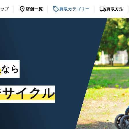
location_on
sell
local_shipping
トップ
店舗一覧
買取カテゴリー
買取方法
取
なら
ジサイクル