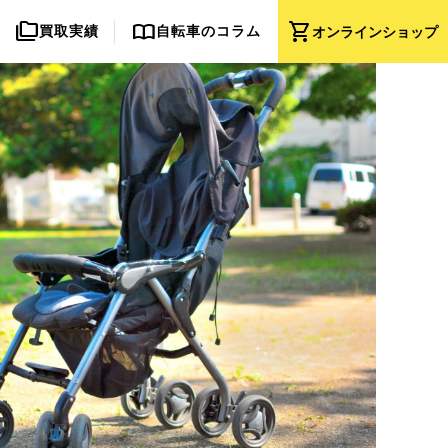
folder_copy
import_contacts
shopping_cart
買取実績
自転車のコラム
オンライン
ショップ