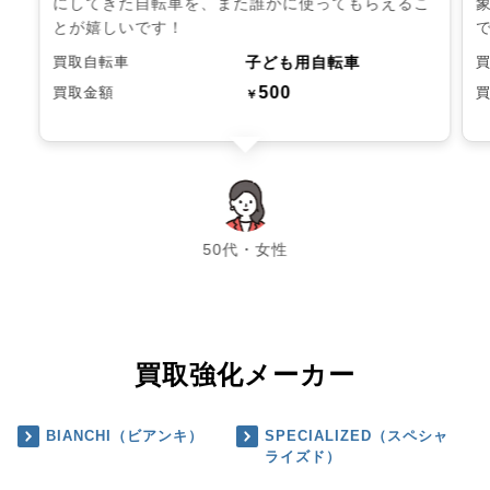
にしてきた自転車を、また誰かに使ってもらえるこ
とが嬉しいです！
子ども用自転車
買取自転車
500
買取金額
￥
chevron_left
chevron_right
50代・女性
買取強化メーカー
BIANCHI（ビアンキ）
SPECIALIZED（スペシャ
ライズド）