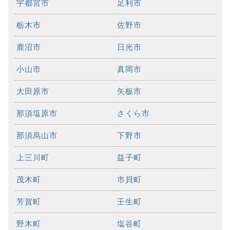
宇都宮市
足利市
栃木市
佐野市
鹿沼市
日光市
小山市
真岡市
大田原市
矢板市
那須塩原市
さくら市
那須烏山市
下野市
上三川町
益子町
茂木町
市貝町
芳賀町
壬生町
野木町
塩谷町