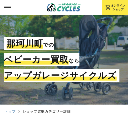
shopping_cart
オンライン
ショップ
那珂川町
での
ベビーカー買取
なら
アップガレージサイクルズ
トップ
ショップ買取カテゴリー詳細