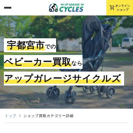
shopping_cart
オンライン
ショップ
宇都宮市
での
ベビーカー買取
なら
アップガレージサイクルズ
トップ
ショップ買取カテゴリー詳細