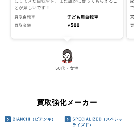
にしてきた自転車を、また誰かに使ってもらえるこ
とが嬉しいです！
子ども用自転車
買取自転車
500
買取金額
￥
chevron_left
chevron_right
50代・女性
買取強化メーカー
BIANCHI（ビアンキ）
SPECIALIZED（スペシャ
ライズド）