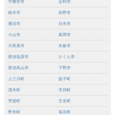
宇都宮市
足利市
栃木市
佐野市
鹿沼市
日光市
小山市
真岡市
大田原市
矢板市
那須塩原市
さくら市
那須烏山市
下野市
上三川町
益子町
茂木町
市貝町
芳賀町
壬生町
野木町
塩谷町